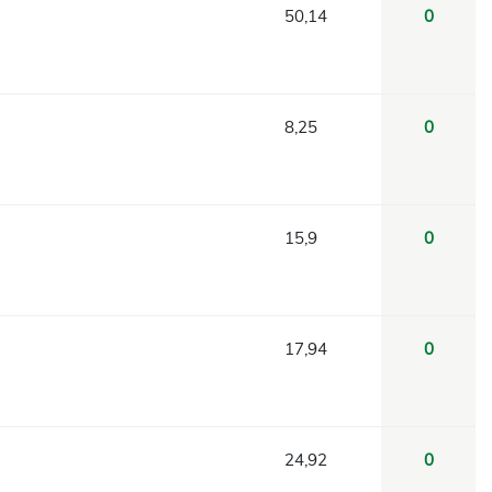
50,14
0
8,25
0
15,9
0
17,94
0
24,92
0