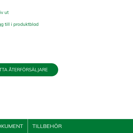
iv ut
g till i produktblad
TTA ÅTERFÖRSÄLJARE
OKUMENT
TILLBEHÖR