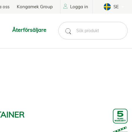
a oss
Kongamek Group
Logga in
SE
Återförsäljare
TAINER