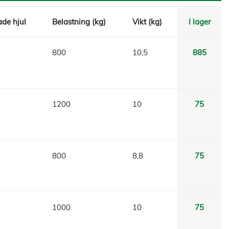
de hjul
Belastning (kg)
Vikt (kg)
I lager
800
10,5
885
1200
10
75
800
8,8
75
1000
10
75