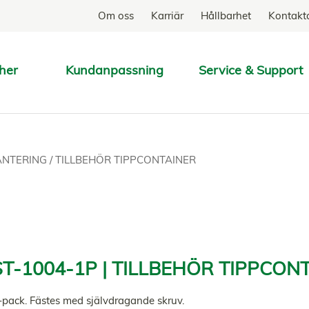
Om oss
Karriär
Hållbarhet
Kontakt
her
Kundanpassning
Service & Support
SÖK
HANTERING
/
TILLBEHÖR TIPPCONTAINER
T-1004-1P | TILLBEHÖR TIPPCON
1-pack. Fästes med självdragande skruv.