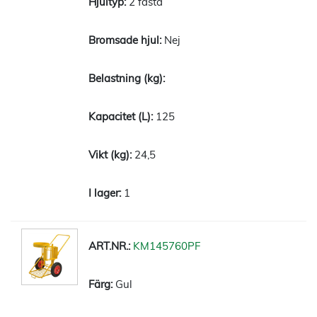
2 fasta
Nej
125
24,5
1
KM145760PF
Gul