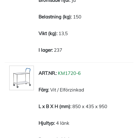
Ja
150
13,5
237
KM1720-6
Vit / Elförzinkad
850 x 435 x 950
4 länk