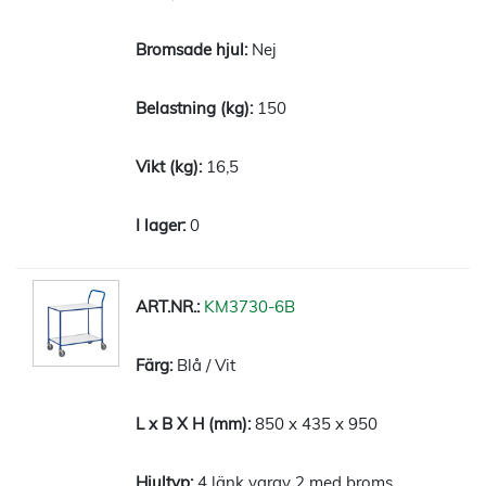
Nej
150
16,5
0
KM3730-6B
Blå / Vit
850 x 435 x 950
4 länk varav 2 med broms