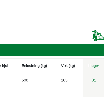
 hjul
Belastning (kg)
Vikt (kg)
I lager
500
105
31