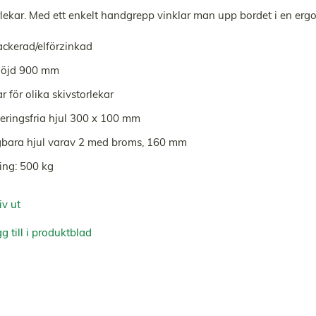
rlekar. Med ett enkelt handgrepp vinklar man upp bordet i en erg
ackerad/elförzinkad
höjd 900 mm
r för olika skivstorlekar
eringsfria hjul 300 x 100 mm
bara hjul varav 2 med broms, 160 mm
ing: 500 kg
iv ut
g till i produktblad