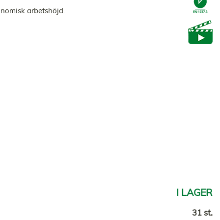
onomisk arbetshöjd.
I LAGER
31 st.