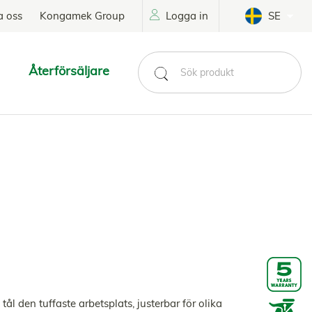
a oss
Kongamek Group
Logga in
SE
Återförsäljare
ål den tuffaste arbetsplats, justerbar för olika