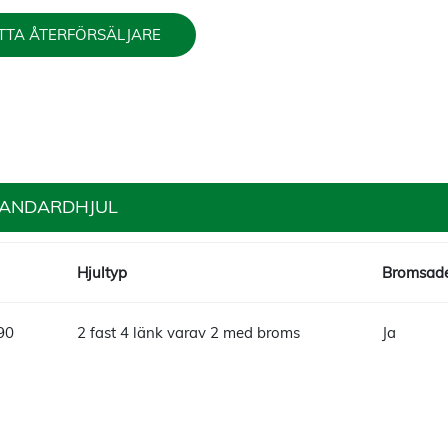
TTA ÅTERFÖRSÄLJARE
TANDARDHJUL
Hjultyp
Bromsade
90
2 fast 4 länk varav 2 med broms
Ja