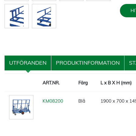
HI
UTFÖRANDEN
PRODUKTINFORMATION
S
ART.NR.
Färg
L x B X H (mm)
KM08200
Blå
1900 x 700 x 14