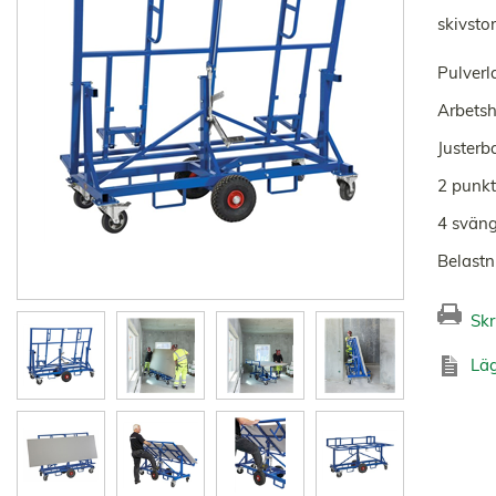
skivsto
Pulverl
Arbets
Justerba
2 punkt
4 sväng
Belastn
Skr
Läg