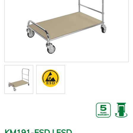
KM191-ESD | ESD