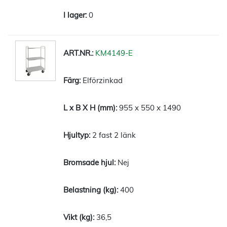
0
KM4149-E
Elförzinkad
955 x 550 x 1490
2 fast 2 länk
Nej
400
36,5