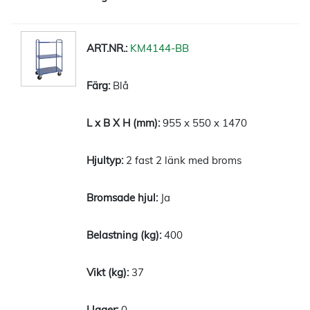
KM4144-BB
Blå
955 x 550 x 1470
2 fast 2 länk med broms
Ja
400
37
0