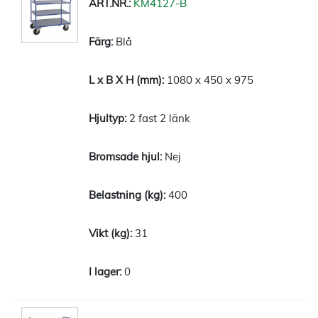
KM4127-B
Blå
1080 x 450 x 975
2 fast 2 länk
Nej
400
31
0