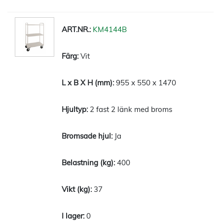
KM4144B
Vit
955 x 550 x 1470
2 fast 2 länk med broms
Ja
400
37
0