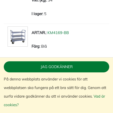
34
5
KM4169-BB
Blå
1070 x 550 x 975
JAG GODKÄNNER
2 fast 2 länk med broms
På denna webbplats använder vi cookies för att
Ja
webbplatsen ska fungera på ett bra sätt för dig. Genom att
surfa vidare godkänner du att vi använder cookies.
Vad är
400
cookies?