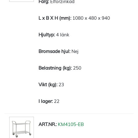
Elförzinkad
1080 x 480 x 940
4 länk
Nej
250
23
22
KM4105-EB