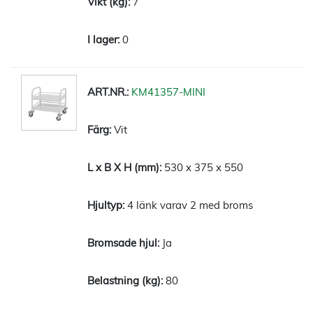
7
0
KM41357-MINI
Vit
530 x 375 x 550
4 länk varav 2 med broms
Ja
80