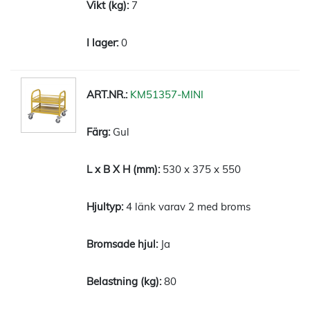
7
0
KM51357-MINI
Gul
530 x 375 x 550
4 länk varav 2 med broms
Ja
80