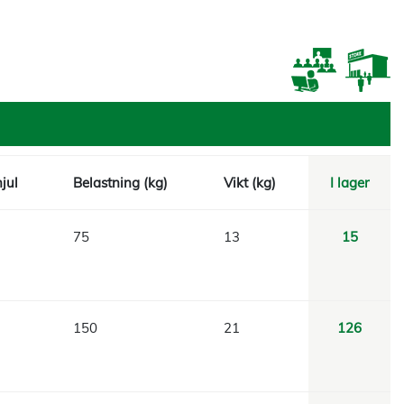
jul
Belastning (kg)
Vikt (kg)
I lager
75
13
15
150
21
126