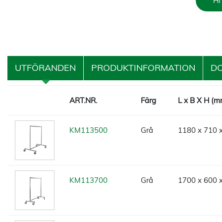
HI
UTFÖRANDEN
PRODUKTINFORMATION
D
ART.NR.
Färg
L x B X H (m
KM113500
Grå
1180 x 710 
KM113700
Grå
1700 x 600 