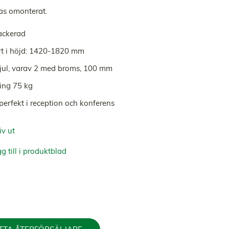
as omonterat.
ackerad
rt i höjd: 1420-1820 mm
jul, varav 2 med broms, 100 mm
ing 75 kg
perfekt i reception och konferens
iv ut
g till i produktblad