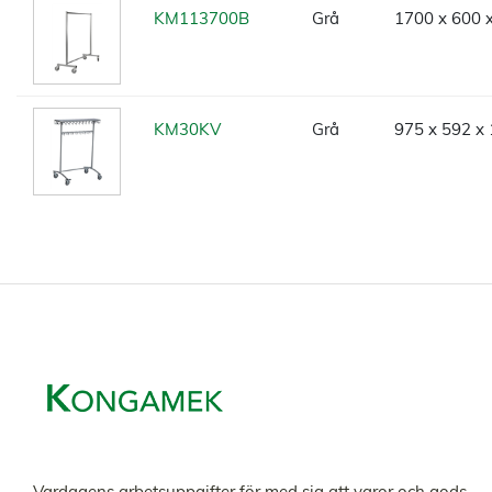
KM113700B
Grå
1700 x 600 
KM30KV
Grå
975 x 592 x
Vardagens arbetsuppgifter för med sig att varor och gods