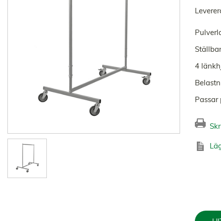
Leverer
Pulverl
Ställba
4 länkh
Belastn
Passar 
Skr
Läg