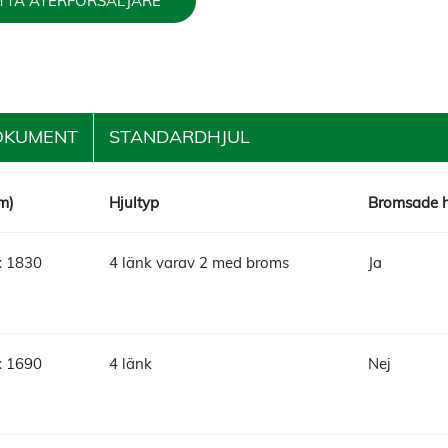
TTA ÅTERFÖRSÄLJARE
OKUMENT
STANDARDHJUL
m)
Hjultyp
Bromsade h
x 1830
4 länk varav 2 med broms
Ja
x 1690
4 länk
Nej