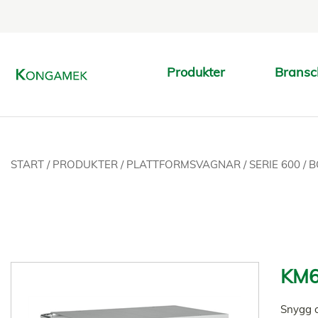
Produkter
Bransc
START
/
PRODUKTER
/
PLATTFORMSVAGNAR
/
SERIE 600
/
B
KM6
Snygg o