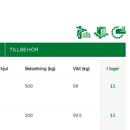
L
TILLBEHÖR
hjul
Belastning (kg)
Vikt (kg)
I lager
500
59
11
500
59,5
11