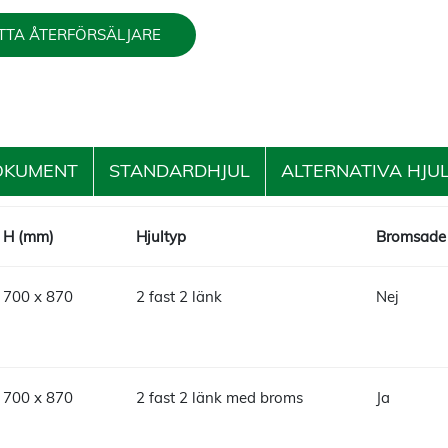
TTA ÅTERFÖRSÄLJARE
OKUMENT
STANDARDHJUL
ALTERNATIVA HJU
X H (mm)
Hjultyp
Bromsade 
 700 x 870
2 fast 2 länk
Nej
 700 x 870
2 fast 2 länk med broms
Ja