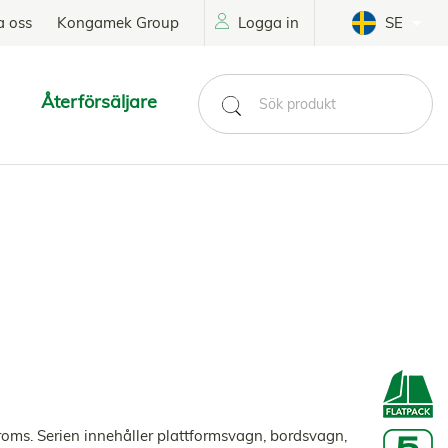
a oss
Kongamek Group
Logga in
SE
Återförsäljare
roms. Serien innehåller plattformsvagn, bordsvagn,