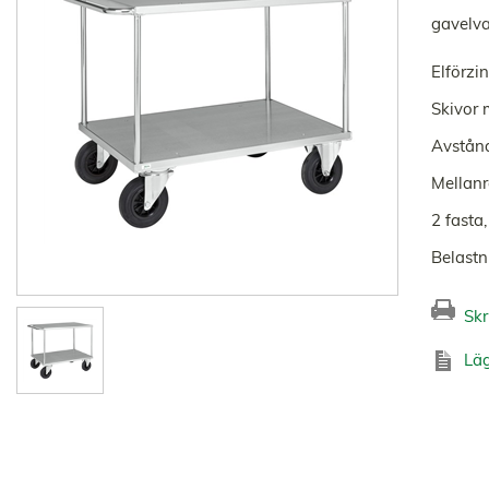
gavelva
Elförzi
Skivor 
Avstån
Mellanr
2 fasta
Belastn
Skr
Läg