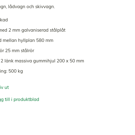
gn, lådvagn och skivvagn.
nkad
med 2 mm galvaniserad stålplåt
d mellan hyllplan 580 mm
ör 25 mm stålrör
, 2 länk massiva gummihjul 200 x 50 mm
ing: 500 kg
iv ut
g till i produktblad