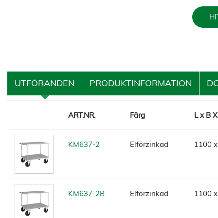
HI
UTFÖRANDEN
PRODUKTINFORMATION
D
ART.NR.
Färg
L x B 
KM637-2
Elförzinkad
1100 x
KM637-2B
Elförzinkad
1100 x