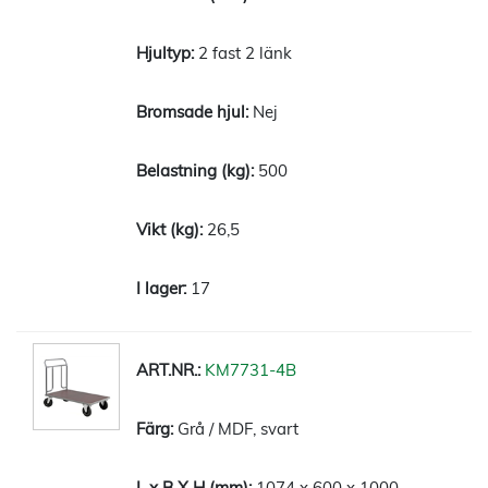
2 fast 2 länk
Nej
500
26,5
17
KM7731-4B
Grå / MDF, svart
1074 x 600 x 1000