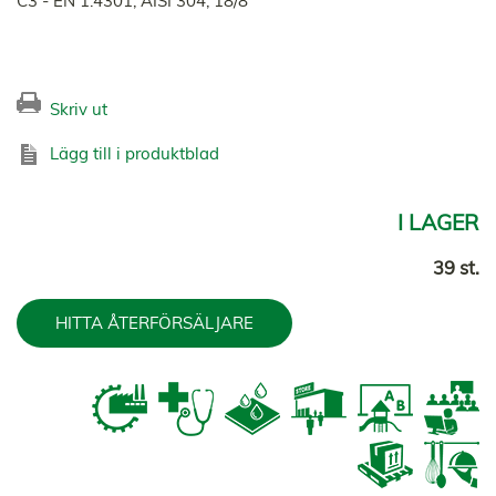
C3 - EN 1.4301, AISI 304, 18/8
Skriv ut
Lägg till i produktblad
I LAGER
39 st.
HITTA ÅTERFÖRSÄLJARE