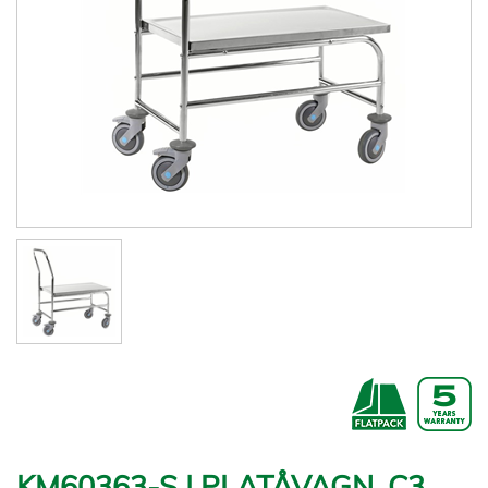
KM60363-S | PLATÅVAGN, C3