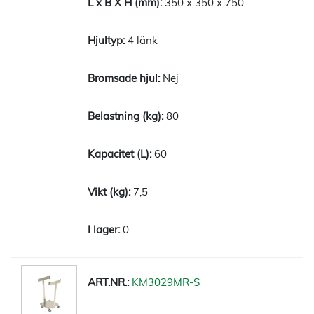
350 x 350 x 750
4 länk
Nej
80
60
7,5
0
KM3029MR-S