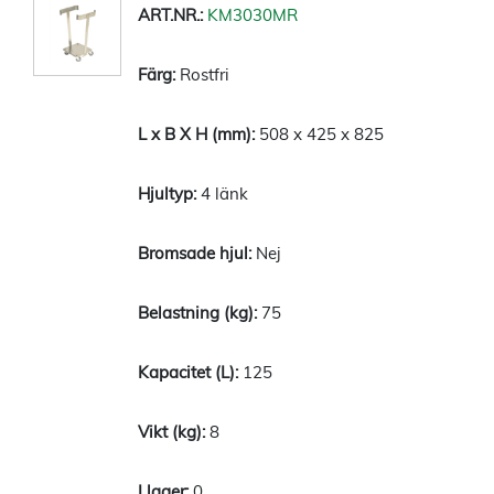
KM3030MR
Rostfri
508 x 425 x 825
4 länk
Nej
75
125
8
0