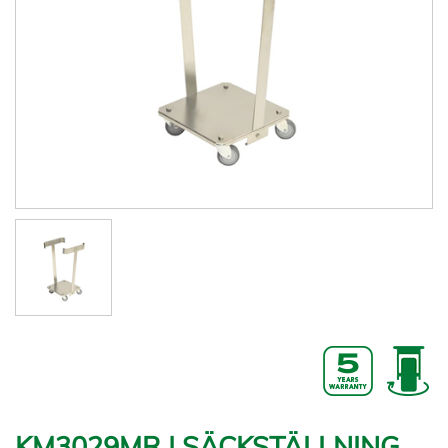
KM3029MR | SÄCKSTÄLLNING,