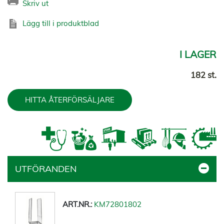
Skriv ut
Lägg till i produktblad
I LAGER
182 st.
HITTA ÅTERFÖRSÄLJARE
UTFÖRANDEN
KM72801802