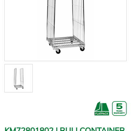
KM72801802 | RULLCONTAINER