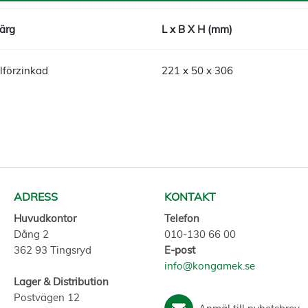
ärg
L x B X H (mm)
lförzinkad
221 x 50 x 306
ADRESS
KONTAKT
Huvudkontor
Telefon
Dång 2
010-130 66 00
362 93 Tingsryd
E-post
info@kongamek.se
Lager & Distribution
Postvägen 12