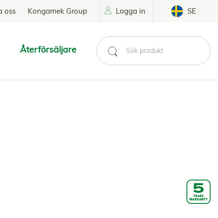
a oss
Kongamek Group
Logga in
SE
Återförsäljare