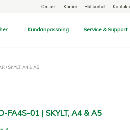
Om oss
Karriär
Hållbarhet
Kontakt
her
Kundanpassning
Service & Support
SÖK
NAR
/
SKYLT, A4 & A5
D-FA4S-01 | SKYLT, A4 & A5
iv ut