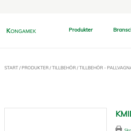
Produkter
Bransc
START
/
PRODUKTER
/
TILLBEHÖR
/
TILLBEHÖR - PALLVAG
KMI
Skr