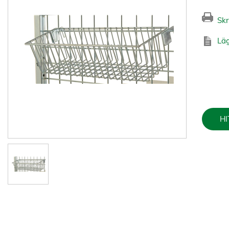
Skr
Läg
HI