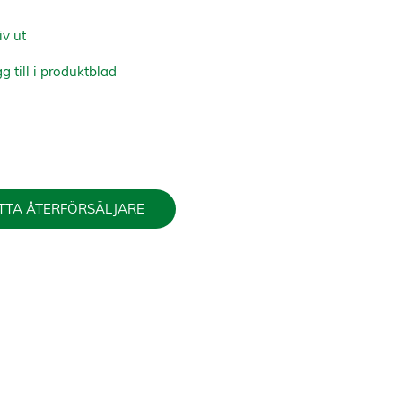
iv ut
g till i produktblad
TTA ÅTERFÖRSÄLJARE