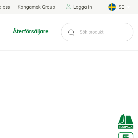
a oss
Kongamek Group
Logga in
SE
Återförsäljare