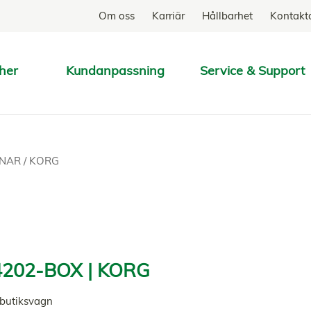
Om oss
Karriär
Hållbarhet
Kontakt
her
Kundanpassning
Service & Support
SÖK
GNAR
/
KORG
202-BOX | KORG
l butiksvagn