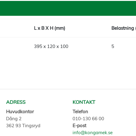
L x B X H (mm)
Belastning 
395 x 120 x 100
5
ADRESS
KONTAKT
Huvudkontor
Telefon
Dång 2
010-130 66 00
362 93 Tingsryd
E-post
info@kongamek.se