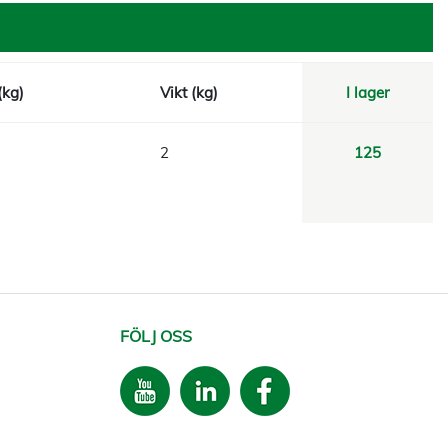
(kg)
Vikt (kg)
I lager
2
125
FÖLJ OSS