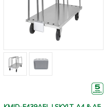
KMID-F439A5L | SKYLT, A4 & A5