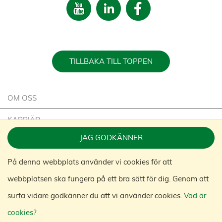
TILLBAKA TILL TOPPEN
OM OSS
KARRIÄR
JAG GODKÄNNER
HÅLLBARHET
På denna webbplats använder vi cookies för att
KONTAKTA OSS
webbplatsen ska fungera på ett bra sätt för dig. Genom att
KONGAMEK GROUP
surfa vidare godkänner du att vi använder cookies.
Vad är
cookies?
© 2020 KONGAMEK