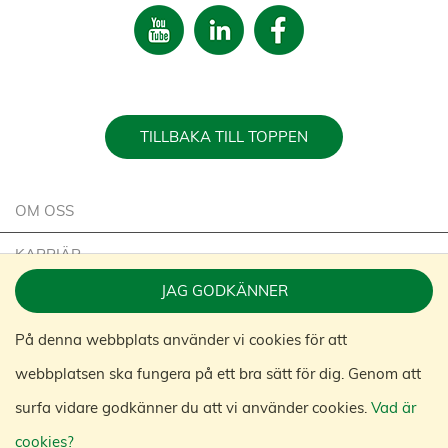
TILLBAKA TILL TOPPEN
OM OSS
KARRIÄR
JAG GODKÄNNER
HÅLLBARHET
På denna webbplats använder vi cookies för att
KONTAKTA OSS
webbplatsen ska fungera på ett bra sätt för dig. Genom att
KONGAMEK GROUP
surfa vidare godkänner du att vi använder cookies.
Vad är
cookies?
© 2020 KONGAMEK