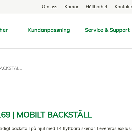
Om oss
Karriär
Hållbarhet
Kontakt
her
Kundanpassning
Service & Support
SÖK
BACKSTÄLL
69 | MOBILT BACKSTÄLL
idigt backställ på hjul med 14 flyttbara skenor. Levereras exklus