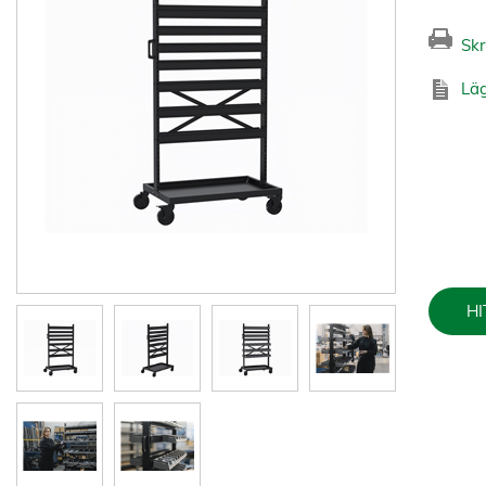
Skr
Läg
HI