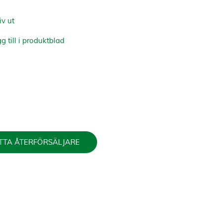
iv ut
g till i produktblad
TTA ÅTERFÖRSÄLJARE