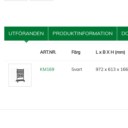
UTFÖRANDEN
PRODUKTINFORMATION
D
ART.NR.
Färg
L x B X H (mm)
KM169
Svart
972 x 613 x 16