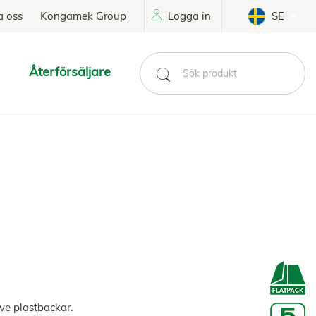
a oss
Kongamek Group
Logga in
SE
Återförsäljare
ive plastbackar.