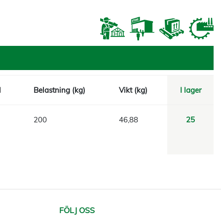
l
Belastning (kg)
Vikt (kg)
I lager
200
46,88
25
FÖLJ OSS