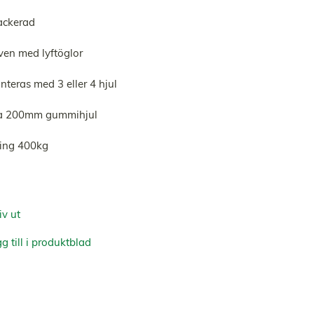
ackerad
ven med lyftöglor
teras med 3 eller 4 hjul
a 200mm gummihjul
ning 400kg
iv ut
g till i produktblad