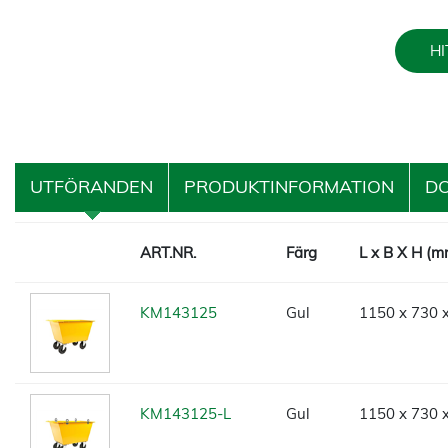
HI
UTFÖRANDEN
PRODUKTINFORMATION
D
ART.NR.
Färg
L x B X H (m
KM143125
Gul
1150 x 730 
KM143125-L
Gul
1150 x 730 