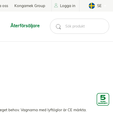
a oss
Kongamek Group
Logga in
SE
Återförsäljare
r eget behov. Vagnarna med lyftöglor är CE märkta.