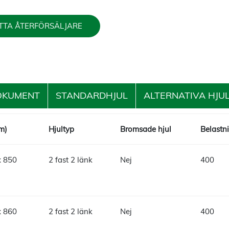
TTA ÅTERFÖRSÄLJARE
OKUMENT
STANDARDHJUL
ALTERNATIVA HJU
m)
Hjultyp
Bromsade hjul
Belastni
x 850
2 fast 2 länk
Nej
400
x 860
2 fast 2 länk
Nej
400