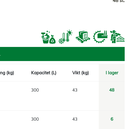
48 st.
L
ng (kg)
Kapacitet (L)
Vikt (kg)
I lager
300
43
48
300
43
6