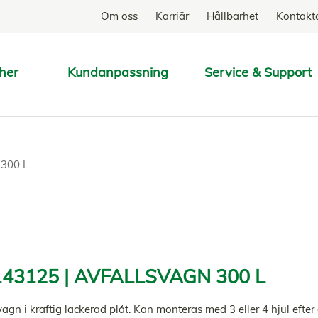
Om oss
Karriär
Hållbarhet
Kontakt
her
Kundanpassning
Service & Support
SÖK
300 L
43125 | AVFALLSVAGN 300 L
vagn i kraftig lackerad plåt. Kan monteras med 3 eller 4 hjul efte