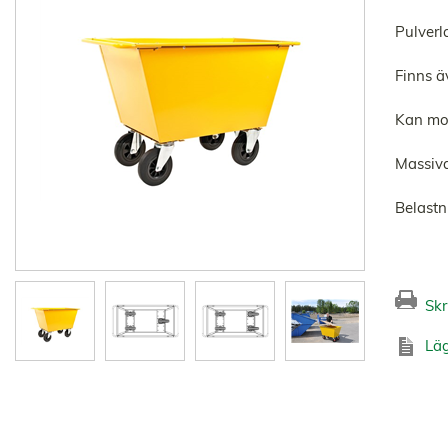
Pulverl
Finns ä
Kan mon
Massiv
Belast
Skr
Läg