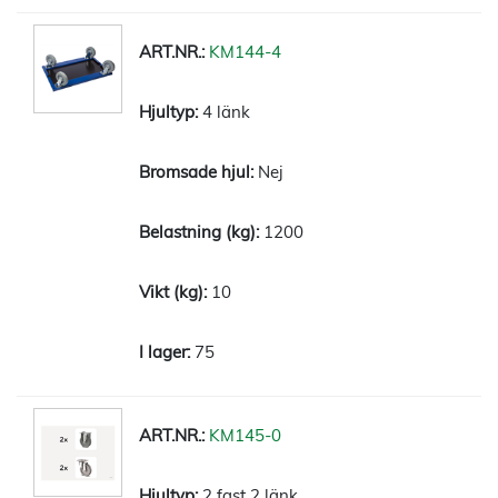
KM144-4
4 länk
Nej
1200
10
75
KM145-0
2 fast 2 länk