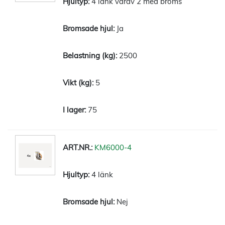
4 länk varav 2 med broms
Ja
2500
5
75
KM6000-4
4 länk
Nej