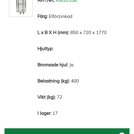
KM2010B
Elförzinkad
850 x 720 x 1770
Ja
400
72
17