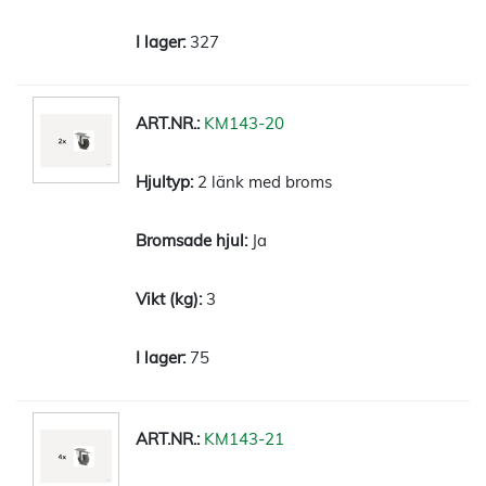
327
KM143-20
2 länk med broms
Ja
3
75
KM143-21