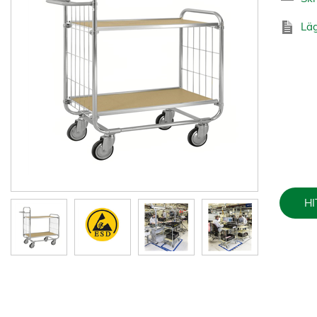
Läg
HI