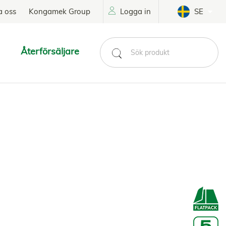
a oss
Kongamek Group
Logga in
SE
Återförsäljare