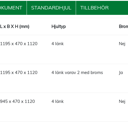
OKUMENT
STANDARDHJUL
TILLBEHÖR
L x B X H (mm)
Hjultyp
Brom
1195 x 470 x 1120
4 länk
Nej
1195 x 470 x 1120
4 länk varav 2 med broms
Ja
945 x 470 x 1120
4 länk
Nej