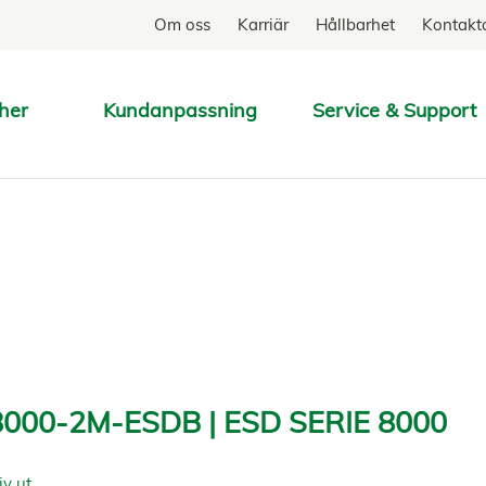
Om oss
Karriär
Hållbarhet
Kontakt
her
Kundanpassning
Service & Support
SÖK
000-2M-ESDB | ESD SERIE 8000
iv ut