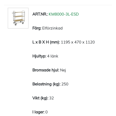
KM8000-3L-ESD
Elförzinkad
1195 x 470 x 1120
4 länk
Nej
250
32
0