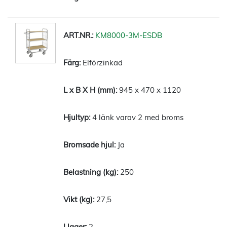
KM8000-3M-ESDB
Elförzinkad
945 x 470 x 1120
4 länk varav 2 med broms
Ja
250
27,5
2