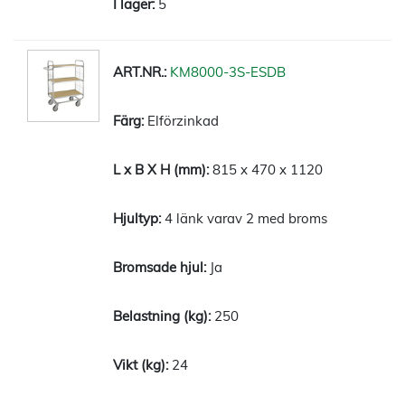
5
KM8000-3S-ESDB
Elförzinkad
815 x 470 x 1120
4 länk varav 2 med broms
Ja
250
24