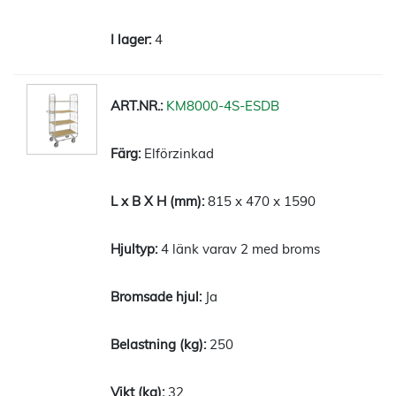
4
KM8000-4S-ESDB
Elförzinkad
815 x 470 x 1590
4 länk varav 2 med broms
Ja
250
32