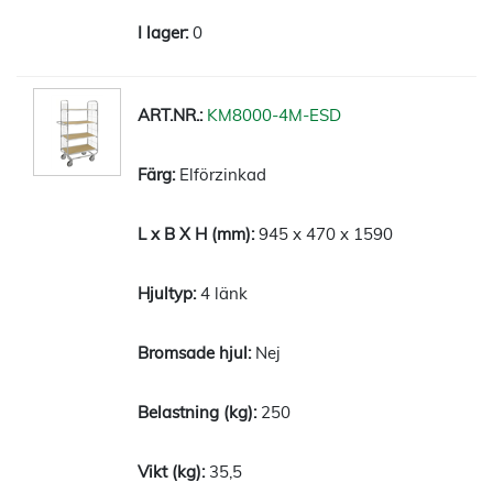
0
KM8000-4M-ESD
Elförzinkad
945 x 470 x 1590
4 länk
Nej
250
35,5