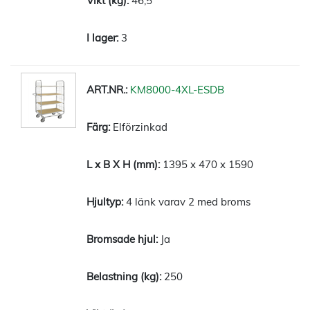
46,5
3
KM8000-4XL-ESDB
Elförzinkad
1395 x 470 x 1590
4 länk varav 2 med broms
Ja
250