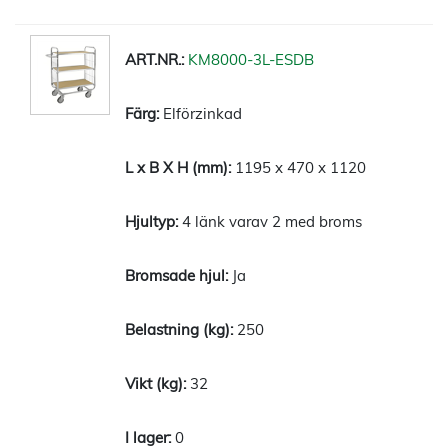
KM8000-3L-ESDB
Elförzinkad
1195 x 470 x 1120
4 länk varav 2 med broms
Ja
250
32
0