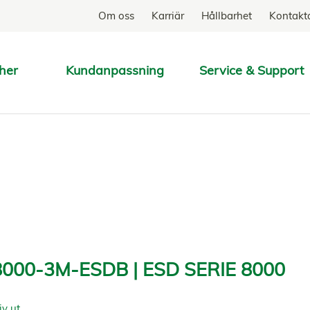
Om oss
Karriär
Hållbarhet
Kontakt
her
Kundanpassning
Service & Support
SÖK
000-3M-ESDB | ESD SERIE 8000
iv ut