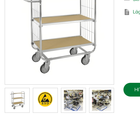
Läg
HI