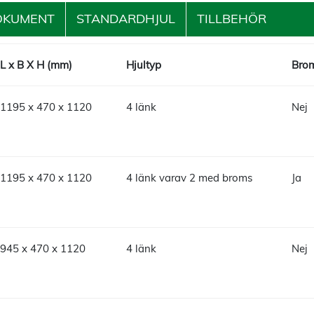
OKUMENT
STANDARDHJUL
TILLBEHÖR
L x B X H (mm)
Hjultyp
Brom
1195 x 470 x 1120
4 länk
Nej
1195 x 470 x 1120
4 länk varav 2 med broms
Ja
945 x 470 x 1120
4 länk
Nej