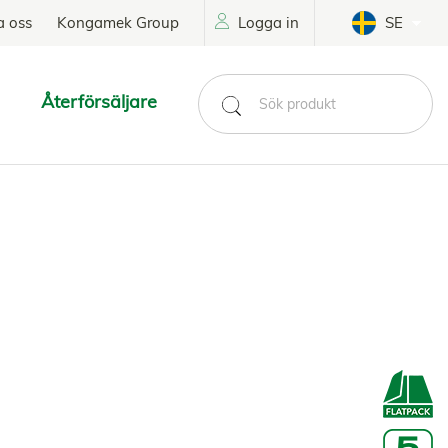
a oss
Kongamek Group
Logga in
SE
Återförsäljare