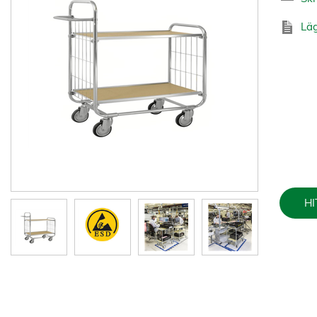
Läg
HI