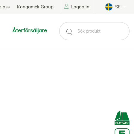
a oss
Kongamek Group
Logga in
SE
Återförsäljare