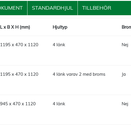
OKUMENT
STANDARDHJUL
TILLBEHÖR
L x B X H (mm)
Hjultyp
Brom
1195 x 470 x 1120
4 länk
Nej
1195 x 470 x 1120
4 länk varav 2 med broms
Ja
945 x 470 x 1120
4 länk
Nej