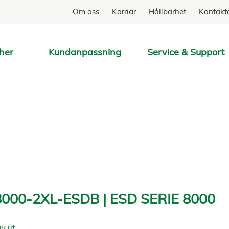
Om oss
Karriär
Hållbarhet
Kontakt
her
Kundanpassning
Service & Support
SÖK
000-2XL-ESDB | ESD SERIE 8000
iv ut