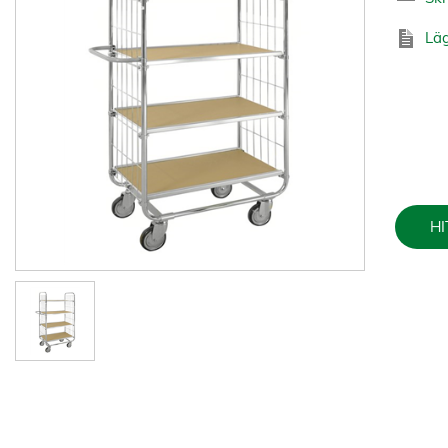
Läg
HI