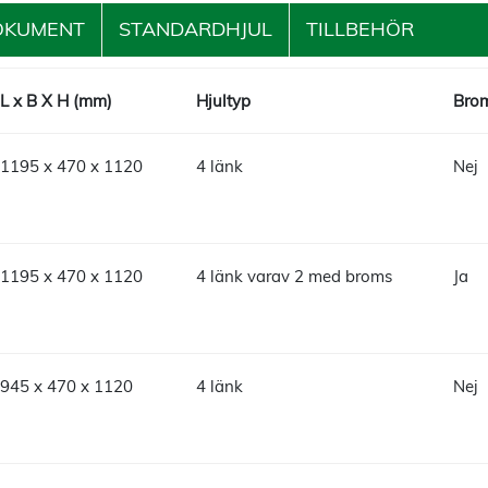
OKUMENT
STANDARDHJUL
TILLBEHÖR
L x B X H (mm)
Hjultyp
Brom
1195 x 470 x 1120
4 länk
Nej
1195 x 470 x 1120
4 länk varav 2 med broms
Ja
945 x 470 x 1120
4 länk
Nej