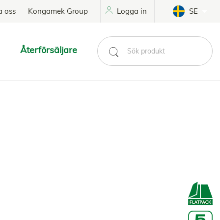
a oss
Kongamek Group
Logga in
SE
Återförsäljare