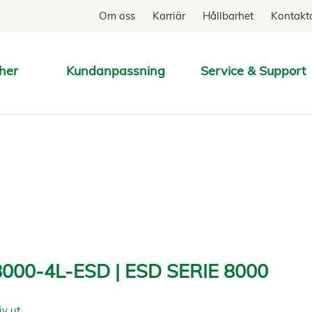
Om oss
Karriär
Hållbarhet
Kontakt
her
Kundanpassning
Service & Support
SÖK
000-4L-ESD | ESD SERIE 8000
iv ut