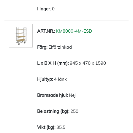
0
KM8000-4M-ESD
Elförzinkad
945 x 470 x 1590
4 länk
Nej
250
35,5