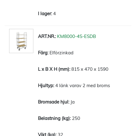
4
KM8000-4S-ESDB
Elförzinkad
815 x 470 x 1590
4 länk varav 2 med broms
Ja
250
32