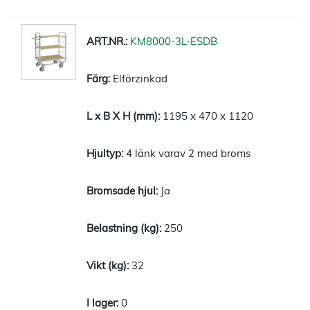
KM8000-3L-ESDB
Elförzinkad
1195 x 470 x 1120
4 länk varav 2 med broms
Ja
250
32
0