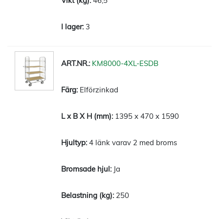
46,5
3
KM8000-4XL-ESDB
Elförzinkad
1395 x 470 x 1590
4 länk varav 2 med broms
Ja
250