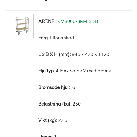
KM8000-3M-ESDB
Elförzinkad
945 x 470 x 1120
4 länk varav 2 med broms
Ja
250
27,5
2