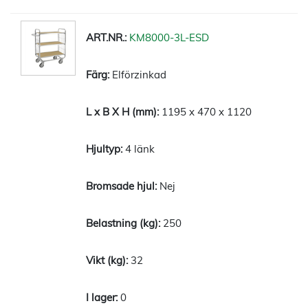
KM8000-3L-ESD
Elförzinkad
1195 x 470 x 1120
4 länk
Nej
250
32
0