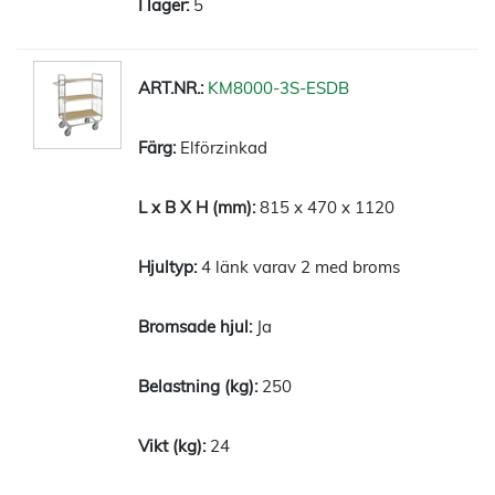
5
KM8000-3S-ESDB
Elförzinkad
815 x 470 x 1120
4 länk varav 2 med broms
Ja
250
24